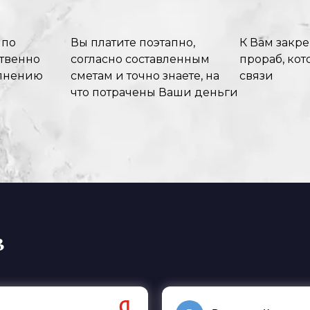
 по
Вы платите поэтапно,
К Вам закр
ственно
согласно составленным
прораб, кот
олнению
сметам и точно знаете, на
связи
что потрачены Ваши деньги
в