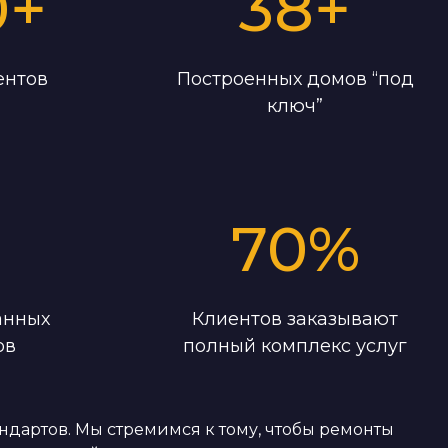
0
+
38
+
ентов
Построенных домов “под
ключ”
70
%
анных
Клиентов заказывают
ов
полный комплекс услуг
дартов. Мы стремимся к тому, чтобы ремонты