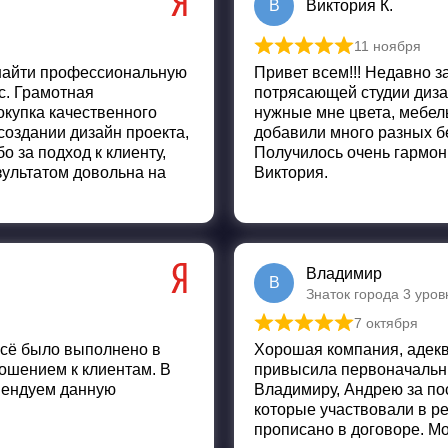
В
Виктория К.
11 ноября
Оценка
5
из 5
 найти профессиональную
Привет всем!!! Недавно з
с. Грамотная
потрясающей студии диза
окупка качественного
нужные мне цвета, мебель
оздании дизайн проекта,
добавили много разных б
о за подход к клиенту,
Получилось очень гармон
ультатом довольна на
Виктория.
Владимир
В
Знаток города 3 уров
7 октября
Оценка
5
из 5
всё было выполнено в
Хорошая компания, адекв
ошением к клиентам. В
привысила первоначальны
мендуем данную
Владимиру, Андрею за по
которые участвовали в ре
прописано в договоре. Мо