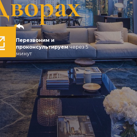
Дворах
Перезвоним и
проконсультируем
через 5
минут