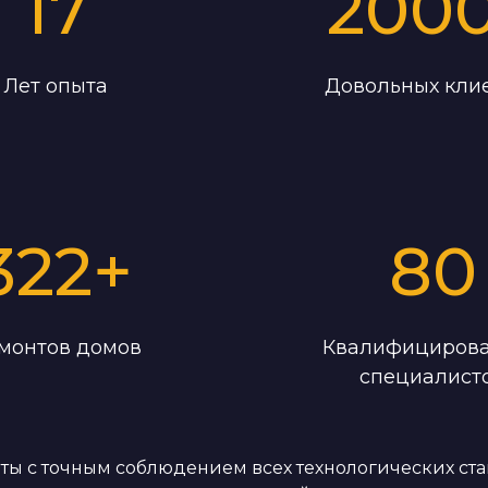
17
200
Лет опыта
Довольных кли
322
+
80
монтов домов
Квалифициров
специалист
ы с точным соблюдением всех технологических стан