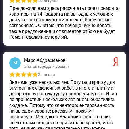
10 августа
Оценка
5
из 5
Предложили нам здесь рассчитать проект ремонта
квартиры на 74 квадрата на выгодных условиях
для участия в конкурсном проекте. Конечно, мы
согласились. Считаю, что почаще нужно делать
такие предложения и от клиентов отбою не будет.
Ремонт сделали суперский.
Марс Абдрахманов
М
Знаток города 7 уровня
2 января
Оценка
5
из 5
Знакомы уже несколько лет. Покупали краску для
внутренних отделочных работ, в итоге и плитку и
декоративную штукатурку приобрели тут же. И вот
по прошествии нескольких лет, вновь обратились
сюда же. Потому что клиентоориентированность
на высшем уровне: расскажут, покажут,
посоветуют. Менеджер Владимир снял с наших
плеч столько вопросов при выборе краски, мало
того, научил, как самостоятельно штукатурку